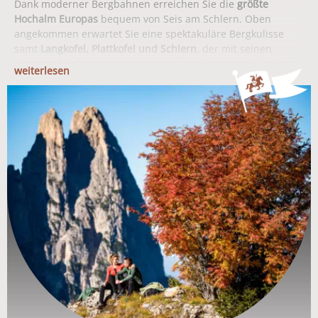
Dank moderner Bergbahnen erreichen Sie die
größte
Hochalm Europas
bequem von Seis am Schlern. Oben
angekommen erwartet Sie eine spektakuläre Bergkulisse
samt
Langkofel, Plattkofel und Schlern
, der mit seinen
bizarren Felsformationen eines der Wahrzeichen Südtirols
weiterlesen
ist. Nun steht dem Wandern auf der Seiser Alm nichts
mehr im Wege. Die
450 km Wanderwege
bieten etwas für
jeden Geschmack: Genusswanderungen und Hüttentouren,
Bergtouren und Gipfelglück oder mehrtägige
Trekkingtouren mit geprüften Wander- und Bergführern,
auf den Spuren der Schlernhexen… Wonach steht Ihnen
der Sinn?