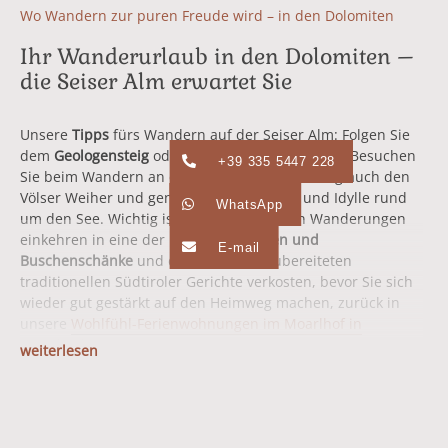
Wo Wandern zur puren Freude wird – in den Dolomiten
Ihr Wanderurlaub in den Dolomiten –
die Seiser Alm erwartet Sie
Unsere
Tipps
fürs Wandern auf der Seiser Alm: Folgen Sie
dem
Geologensteig
oder dem
Oachner Höfeweg
. Besuchen
+39 335 5447 228
Sie beim Wandern an einem heißen Sommertag auch den
Völser Weiher und genießen Sie die Ruhe und Idylle rund
WhatsApp
um den See. Wichtig ist, dass Sie bei Ihren Wanderungen
einkehren in eine der
urigen Almhütten und
E-mail
Buschenschänke
und die hier frisch zubereiteten
traditionellen Südtiroler Gerichte verkosten, bevor Sie sich
wieder gut gestärkt auf den Heimweg machen, zurück in
unsere
Wohlfühl-Ferienwohnungen im Moarlhof in
Kastelruth
.
weiterlesen
Der
Naturpark Schlern-Rosengarten
liegt auf dem
Gemeindegebiet von Kastelruth, Tiers und Völs am Schlern
und bildet mit dem
Landschaftsschutzgebiet
Seiser Alm,
dem Tschamin-Tal und dem Rosengartenmassiv einen rund