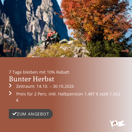
7 Tage bleiben mit 10% Rabatt
Bunter Herbst
Zeitraum: 14.10. – 30.10.2026
Preis für 2 Pers. inkl. Halbpension 1.487 € statt 1.652
€
ZUM ANGEBOT