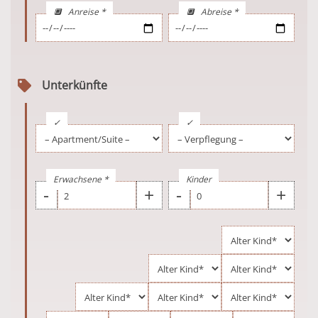
🔲 Anreise *
🔲 Abreise *
Unterkünfte
✓
✓
Erwachsene *
Kinder
-
+
-
+