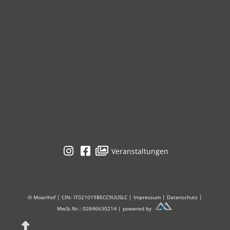
Veranstaltungen
© Moarlhof | CIN: IT021019B5CC9UUSLC |
Impressum
|
Datenschutz
|
MwSt.Nr.: 02846630214 | powered by