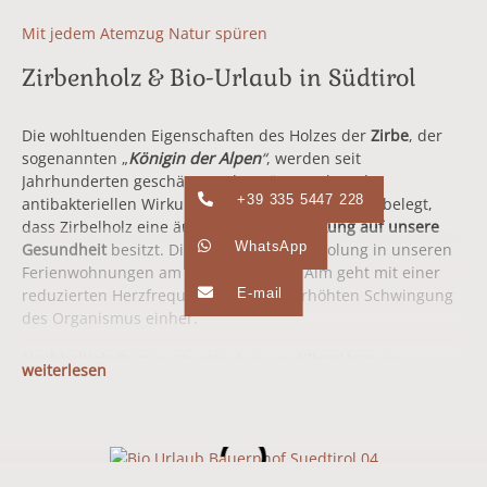
Mit jedem Atemzug Natur spüren
Zirbenholz & Bio-Urlaub in Südtirol
Die wohltuenden Eigenschaften des Holzes der
Zirbe
, der
sogenannten „
Königin der Alpen
“
, werden seit
Jahrhunderten geschätzt und genützt! Neben der
+39 335 5447 228
antibakteriellen Wirkung wurde wissenschaftlich belegt,
dass Zirbelholz eine äußerst
positive Wirkung auf unsere
WhatsApp
Gesundheit
besitzt. Die bessere Nachterholung in unseren
Ferienwohnungen am Fuße der Seiser Alm geht mit einer
E-mail
reduzierten Herzfrequenz und einer erhöhten Schwingung
des Organismus einher.
Nachhaltigkeit
ist im Verständnis von
KlimaHaus
ein
weiterlesen
ganzheitlicher Ansatz, der nicht nur die Energieeffizienz
eines Gebäudes bewertet, sondern in der Bewertung weiter
greift und den gesamten Lebenszyklus eines Gebäudes
berücksichtigt. So profitieren Sie im Bio-Urlaub in
Kastelruth sowohl von der
gesunden Bergluft
als auch vom