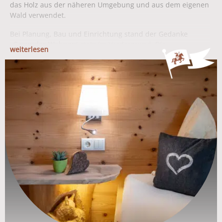
das Holz aus der näheren Umgebung und aus dem eigenen
Wald verwendet.
Bei Planung, Bau und Einrichtung stand der Gedanke
„
Gesundes Wohnen
“ stets im Vordergrund. Die
weiterlesen
Ferienwohnungen sind mit
natürlichen Materialen
ausgestattet. Alle Möbel sind mit
Massivholz
, größtenteils
mit
Zirbelholz
gefertigt. Die positiven Eigenschaften der
Zirbe steigern das Wohlbefinden und die Lebensfreude,
wirken wohltuend auf die
Gesundheit
und sind besonders
für
Allergiker empfehlenswert
.
Gesunder Schlaf
und ein
positives Wohngefühl
sorgen für eine tiefergehende und
langanhaltende Erholung im Urlaub.